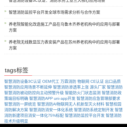
智慧消防设备3C认证：消防水务工业三大核心应用场景
智慧消防监控平台开发全球市场需求分析与合作方案
养老院智能化改造施工产品在乌鲁木齐养老机构中的应用与部署
方案
养老院无线数显压力表安装产品在苏州养老机构中的应用与部署
方案
tags标签
智慧消防设备3C认证
OEM代工
万霖消防
物联网
CE认证
出口品质
智慧消防应用场景不断延伸
智慧消防渗透率上涨
源头厂家
智慧消防
智慧消防被动防控向主动预警升级
智能防火门状态监测
智慧消防政
策端目标明确
智慧消防APP uni-app开发
智慧消防应急管理部要求
智慧消防一屏统览
智慧消防AI物联网无人机新型灭火材料
智慧校园
消防解决方案
智慧消防消安一体化系统
智慧消防系统定制开发
智慧
消防新建项目消安一体化75%标配
智慧消防监控平台开发
智慧消防
技术升级明显