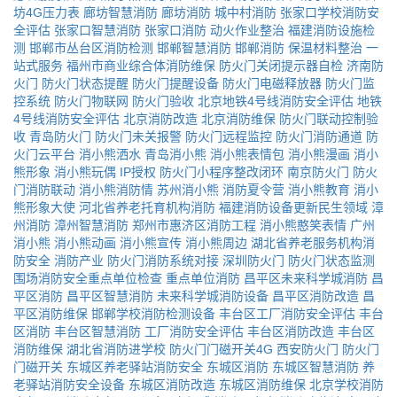
坊4G压力表
廊坊智慧消防
廊坊消防
城中村消防
张家口学校消防安
全评估
张家口智慧消防
张家口消防
动火作业整治
福建消防设施检
测
邯郸市丛台区消防检测
邯郸智慧消防
邯郸消防
保温材料整治
一
站式服务
福州市商业综合体消防维保
防火门关闭提示器自检
济南防
火门
防火门状态提醒
防火门提醒设备
防火门电磁释放器
防火门监
控系统
防火门物联网
防火门验收
北京地铁4号线消防安全评估
地铁
4号线消防安全评估
北京消防改造
北京消防维保
防火门联动控制验
收
青岛防火门
防火门未关报警
防火门远程监控
防火门消防通道
防
火门云平台
消小熊洒水
青岛消小熊
消小熊表情包
消小熊漫画
消小
熊形象
消小熊玩偶
IP授权
防火门小程序整改闭环
南京防火门
防火
门消防联动
消小熊消防情
苏州消小熊
消防夏令营
消小熊教育
消小
熊形象大使
河北省养老托育机构消防
福建消防设备更新民生领域
漳
州消防
漳州智慧消防
郑州市惠济区消防工程
消小熊憨笑表情
广州
消小熊
消小熊动画
消小熊宣传
消小熊周边
湖北省养老服务机构消
防安全
消防产业
防火门消防系统对接
深圳防火门
防火门状态监测
围场消防安全重点单位检查
重点单位消防
昌平区未来科学城消防
昌
平区消防
昌平区智慧消防
未来科学城消防设备
昌平区消防改造
昌
平区消防维保
邯郸学校消防检测设备
丰台区工厂消防安全评估
丰台
区消防
丰台区智慧消防
工厂消防安全评估
丰台区消防改造
丰台区
消防维保
湖北省消防进学校
防火门门磁开关4G
西安防火门
防火门
门磁开关
东城区养老驿站消防安全
东城区消防
东城区智慧消防
养
老驿站消防安全设备
东城区消防改造
东城区消防维保
北京学校消防