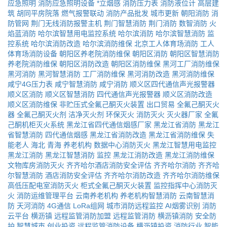
应急照明
消防应急照明设备
*立烟感
消防压力表
消防液位计
高层建
筑
胡同平房院落
燃气报警联动
消防产品批发
城市更新
朝阳消防
消
防管网
荆门无线消防报警主机
荆门智慧消防
荆门消防
数智消防
火
焰蓝消防
哈尔滨智慧用电监控系统
哈尔滨消防
哈尔滨智慧消防
监
控系统
哈尔滨消防改造
哈尔滨消防维保
北京工人体育场消防
工人
体育场消防设备
朝阳区养老院消防维保
朝阳区消防
朝阳区智慧消防
养老院消防维保
朝阳区消防改造
朝阳区消防维保
黑河工厂消防维保
黑河消防
黑河智慧消防
工厂消防维保
黑河消防改造
黑河消防维保
咸宁4G压力表
咸宁智慧消防
咸宁消防
顺义区四代通信声光报警器
顺义区消防
顺义区智慧消防
四代通信声光报警器
顺义区消防改造
顺义区消防维保
非贮压式全氟己酮灭火装置
出口贸易
全氟己酮灭火
器
全氟己酮灭火剂
洁净灭火剂
环保灭火
消防灭火
灭火器厂家
全氟
己酮机柜灭火系统
黑龙江省四代通信烟感厂家
黑龙江省消防
黑龙江
省智慧消防
四代通信烟感
黑龙江省消防改造
黑龙江省消防维保
失
能老人
海北
青海
养老机构
数据中心消防灭火
黑龙江智慧用电监控
黑龙江消防
黑龙江智慧消防
监控
黑龙江消防改造
黑龙江消防维保
文物库房消防灭火
齐齐哈尔酒店消防安全评估
齐齐哈尔消防
齐齐哈
尔智慧消防
酒店消防安全评估
齐齐哈尔消防改造
齐齐哈尔消防维保
高低压配电室消防灭火
柜式全氟己酮灭火装置
监控指挥中心消防灭
火
消防运维管理平台
云南养老机构
养老机构智慧消防
云南智慧消
防
天河消防
4G通信
LoRa组网
城市消防远程监控
AI烟雾识别
消防
云平台
横沥镇
远程监管消防加盟
远程监管消防
横沥镇消防
安全防
护
智慧城市
创业投资
远程监管消防设备
横沥镇投资
消防行业
智能