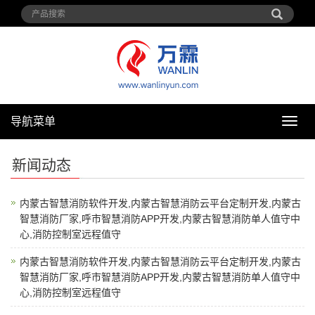
导航菜单
导
航
菜
新闻动态
单
内蒙古智慧消防软件开发,内蒙古智慧消防云平台定制开发,内蒙古
智慧消防厂家,呼市智慧消防APP开发,内蒙古智慧消防单人值守中
心,消防控制室远程值守
内蒙古智慧消防软件开发,内蒙古智慧消防云平台定制开发,内蒙古
智慧消防厂家,呼市智慧消防APP开发,内蒙古智慧消防单人值守中
心,消防控制室远程值守