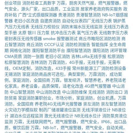
创业项目
消防检查工具数字
万霖，厨房天然气报，燃气报警器，燃
气安全，源头厂家，出口品质，工业监测
居家养老政府购买服务
政
府补贴
广西*立式感烟探测器
贵港消防
贵港智慧消防
NB-IoT烟感报
警器
老旧小区改造
自建房消防
自动化仪表四厂无线压力表
锅炉蒸
汽压力无线表
无线压力校验仪
消防末端水压无线监测
无线压力表选
型手册
太原
银川
压力泵
抗冲击压力表
氯气压力表
无线数字压力表
密封表压无线传感器
smoke
报警器测试
商丘市睢阳区消防检测
商
丘智慧消防
商丘消防
CCCF认证
消防检测报告
智能指挥
全生命周
期
网格化消防
濮阳智慧消防平台
濮阳智慧消防
濮阳消防
闭环管理
CMA资质
消防一张图
老旧小区消防
吉林LoRa无线手报
松原消防
松原智慧消防
吉林消防
万霖消防，4G手报，无线手报，无需布
线，OEM定制，消防改造，433手报
常州新能源工厂消防检测设备
无锡消防
家庭消防商品房可选包，典型案例，万霖消防，成功案
例，家庭消防，全国招商
万霖，银发经济，智慧养老，养老院适老
化家具，养老设备，品质保障，适老化改造
4G燃气报警器
中山消
防
中山智慧消防
中山消防改造
中山消防维保
无线消防
消防出口
消
防贸易
家庭消防兼职创业，市场分析，家庭消防，创业机遇，万霖
消防，全国招商
养老院4G无线声光报警器
崇左消防
崇左智慧消防
火灾动力学模拟软
制药厂储液罐液位监测
无线浮球液位计
NB液位
计
湖泊水位远程监测
激光无线液位计
NB无线水位计
消防泵房液位
监测
万霖，无线联网燃气，燃气报警器，燃气安全，IP66，出口品
质，餐饮后厨
万霖，NB-IoT，燃气报警器，燃气安全，自动关阀，