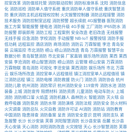
控室改革
消防值班托管
消防联动控制
消防标准体系
沈阳
消防信息
化
消防巡检
消防单人值守系统
重庆消防单人值守系统
重庆智慧消
防
重庆消防主机远程授权控制
火灾报警控制器
消防远程接警
消防
技术服务
消防控制室远程
消防预警
超长续航
4G报警器
医院消防
施工方案
智能报警
锂电池
消防升级
4G手报
工厂消防
IP65防水
消
防报警
即装即用
消防工程
工程案例
安全改造
老旧改造
无线报警
无线手报
应急消防
学校消防
手动报警
NB-IoT
报警按钮
消防手报
低功耗
远程监控
酒店消防
商场消防
消防云
万霖智能
李沧
青岛安
装
云端监控
市北消防
崂山
崂山消防改造
青岛
万霖报警
智慧平台
数据分析
青岛智慧消防
市北安装
厂家直销
娱乐场所消防
莱西
莱西
安装
李沧消防
崂山智慧消防
崂山消防
云管理
崂山安装
万霖消防
万霖物联
青岛消防
可视化
李沧安装
莱西消防
娱乐场所
市北
万霖
云
娱乐场所改造
消控室单人远程值班
镇江消控室单人远程值班
镇
江消防远程
镇江
消防电梯
消防救援
防火门
消防员
消防协会
杭州
消防儿歌
杭州消防
消防常识
杭州消防安全
119宣传
消防水池
消防
装备
上城
消防宣传
阻燃材料
消防资质
儿童消防
电动车防火
上城
消防
消防顺口溜
火焰蓝
消防机器人
森林防火
智能消防
灭火毯
自
救呼吸器
消防泵房
消防水带
消防演练
消防法规
消防安全
防火材料
火灾调查
消防总队
火灾自救
消防许可证
AI消防
消防站
消防教育
中国消防
隐患排查
消防备案
呈贡
消防安全意识
昆明
消防支队
紧
急报警
长沙
长沙安装
芙蓉
浏阳智慧消防
长沙县安装
岳麓
长沙县
天心安装
天心消防
浏阳消防改造
火灾按钮
天心
长沙智慧消防
芙蓉