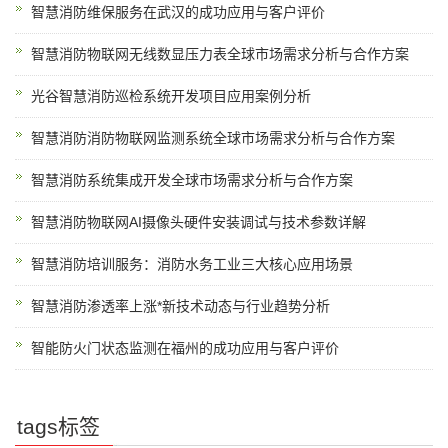
智慧消防维保服务在武汉的成功应用与客户评价
智慧消防物联网无线数显压力表全球市场需求分析与合作方案
光谷智慧消防巡检系统开发项目应用案例分析
智慧消防消防物联网监测系统全球市场需求分析与合作方案
智慧消防系统集成开发全球市场需求分析与合作方案
智慧消防物联网AI摄像头硬件安装调试与技术参数详解
智慧消防培训服务：消防水务工业三大核心应用场景
智慧消防渗透率上涨*新技术动态与行业趋势分析
智能防火门状态监测在福州的成功应用与客户评价
tags标签