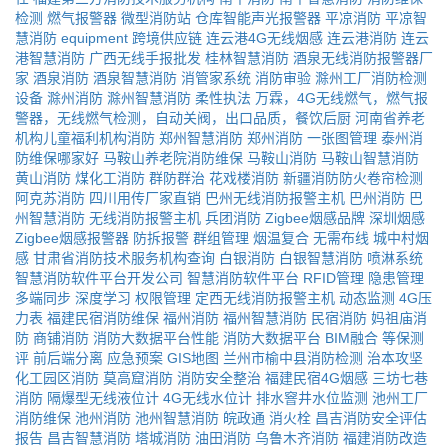
检测
燃气报警器
微型消防站
仓库智能声光报警器
平凉消防
平凉智
慧消防
equipment
跨境供应链
连云港4G无线烟感
连云港消防
连云
港智慧消防
广西无线手报批发
桂林智慧消防
酒泉无线消防报警器厂
家
酒泉消防
酒泉智慧消防
消管家系统
消防审验
滁州工厂消防检测
设备
滁州消防
滁州智慧消防
柔性执法
万霖，4G无线燃气，燃气报
警器，无线燃气检测，自动关阀，出口品质，餐饮后厨
河南省养老
机构儿童福利机构消防
郑州智慧消防
郑州消防
一张图管理
泰州消
防维保哪家好
马鞍山养老院消防维保
马鞍山消防
马鞍山智慧消防
黄山消防
煤化工消防
群防群治
花戏楼消防
新疆消防防火卷帘检测
阿克苏消防
四川用传厂家直销
巴州无线消防报警主机
巴州消防
巴
州智慧消防
无线消防报警主机
兵团消防
Zigbee烟感品牌
深圳烟感
Zigbee烟感报警器
防拆报警
群组管理
烟温复合
无需布线
城中村烟
感
甘肃省消防技术服务机构查询
白银消防
白银智慧消防
喷淋系统
智慧消防软件平台开发公司
智慧消防软件平台
RFID管理
隐患管理
多端同步
深度学习
权限管理
定西无线消防报警主机
动态监测
4G压
力表
福建民宿消防维保
福州消防
福州智慧消防
民宿消防
妈祖庙消
防
商铺消防
消防大数据平台性能
消防大数据平台
BIM融合
等保测
评
前后端分离
应急预案
GIS地图
兰州市榆中县消防检测
治本攻坚
化工园区消防
莫高窟消防
消防安全整治
福建民宿4G烟感
三坊七巷
消防
隔爆型无线液位计
4G无线水位计
排水窨井水位监测
池州工厂
消防维保
池州消防
池州智慧消防
皖政通
消火栓
昌吉消防安全评估
报告
昌吉智慧消防
塔城消防
油田消防
乌鲁木齐消防
福建消防改造