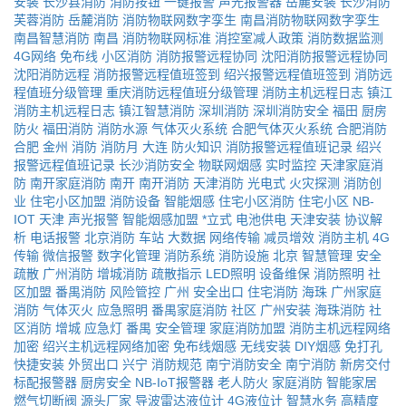
安装
长沙县消防
消防按钮
一键报警
声光报警器
岳麓安装
长沙消防
芙蓉消防
岳麓消防
消防物联网数字孪生
南昌消防物联网数字孪生
南昌智慧消防
南昌
消防物联网标准
消控室减人政策
消防数据监测
4G网络
免布线
小区消防
消防报警远程协同
沈阳消防报警远程协同
沈阳消防远程
消防报警远程值班签到
绍兴报警远程值班签到
消防远
程值班分级管理
重庆消防远程值班分级管理
消防主机远程日志
镇江
消防主机远程日志
镇江智慧消防
深圳消防
深圳消防安全
福田
厨房
防火
福田消防
消防水源
气体灭火系统
合肥气体灭火系统
合肥消防
合肥
金州
消防
消防月
大连
防火知识
消防报警远程值班记录
绍兴
报警远程值班记录
长沙消防安全
物联网烟感
实时监控
天津家庭消
防
南开家庭消防
南开
南开消防
天津消防
光电式
火灾探测
消防创
业
住宅小区加盟
消防设备
智能烟感
住宅小区消防
住宅小区
NB-
IOT
天津
声光报警
智能烟感加盟
*立式
电池供电
天津安装
协议解
析
电话报警
北京消防
车站
大数据
网络传输
减员增效
消防主机
4G
传输
微信报警
数字化管理
消防系统
消防设施
北京
智慧管理
安全
疏散
广州消防
增城消防
疏散指示
LED照明
设备维保
消防照明
社
区加盟
番禺消防
风险管控
广州
安全出口
住宅消防
海珠
广州家庭
消防
气体灭火
应急照明
番禺家庭消防
社区
广州安装
海珠消防
社
区消防
增城
应急灯
番禺
安全管理
家庭消防加盟
消防主机远程网络
加密
绍兴主机远程网络加密
免布线烟感
无线安装
DIY烟感
免打孔
快捷安装
外贸出口
兴宁
消防规范
南宁消防安全
南宁消防
新房交付
标配报警器
厨房安全
NB-IoT报警器
老人防火
家庭消防
智能家居
燃气切断阀
源头厂家
导波雷达液位计
4G液位计
智慧水务
高精度