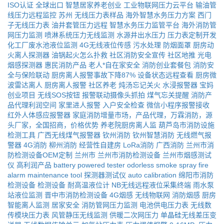
ISO认证
全球出口
智慧居家养老创业
工业物联网压力云平台
输油管
线压力远程监控
苏州
无线压力表样品
海外智慧水务压力方案
西门
子无线压力表
油井套管压力远程
智慧水务压力监管平台
海外消防管
网压力监测
喷淋系统压力无线监测
水源井出水压力
压力表定制开发
化工厂废水池液位监测
4G无线液位传感
污水处理
防烟面罩
厨房动
火离人探测器
油锅起火怎么扑救
社区消防安全宣传
社区地推
光电
烟感探测器
惠民消防产品
老人*自在家安全
消防创业套餐包
消防安
全与保险联动
厨房离人报警事故下降87%
设备状态远程查看
厨房微
波雷达离人
厨房离人报警
社区养老
炖汤忘记关火
水浸报警器
宝妈
创业项目
无线SOS按钮
报警联动摄像头抓拍
煤气忘关提醒
消防产
品代理利润空间
家里进人报警
入户安全检查
微信小程序报警接收
红外人体感应报警器
家庭消防增量市场，产品代理，万霖消防，源
头厂家，全国招商，价格优势
养老院厨房离人监
葫芦岛市消防设施
检测工具
广西无线煤气报警器
钦州消防
钦州智慧消防
无线燃气报
警器
4G消防
柳州消防
经营性自建房
LoRa消防
广西消防
兰州市消
防检测设备OEM定制
兰州市
兰州市消防检测设备
兰州市烟感测试
仪
高利润产品
battery powered tester
odorless smoke spray
fire
alarm maintenance tool
探测器测试仪
auto calibration
绵阳市消防
检测设备
检测设备
耐高温液位计
NB无线远程液位采集终端
雨水泵
站液位监测
晋中市消防检测设备
4G烟感
无线物联网
消防烟感
厨房
智能离人监测
居家安全
消防管网压力监测
电池供电压力表
无线数
传模块压力表
风管静压无线监测
供暖二次网压力
单晶硅无线差压变