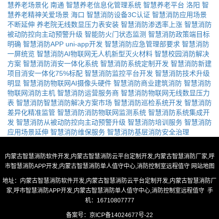
慧养老场景化
南通
智慧养老信息化管理系统
智慧养老平台
洛阳
智
慧养老精神关爱场景
海口
智慧消防设备3C认证
智慧消防应用场景
不断延伸
养老院无线数显压力表安装
智慧消防渗透率上涨
智慧消防
被动防控向主动预警升级
智能防火门状态监测
智慧消防政策端目标
明确
智慧消防APP uni-app开发
智慧消防应急管理部要求
智慧消防
一屏统览
智慧消防AI物联网无人机新型灭火材料
智慧校园消防解决
方案
智慧消防消安一体化系统
智慧消防系统定制开发
智慧消防新建
项目消安一体化75%标配
智慧消防监控平台开发
智慧消防技术升级
明显
智慧消防物联网AI摄像头硬件
智慧消防商业建筑消防
智慧消防
物联网消防主机
智慧消防运营服务商
智慧消防物联网无线数显压力
表
智慧消防智慧消防解决方案市场
智慧消防巡检系统开发
智慧消防
差异化精准监管
智慧消防消防物联网监测系统
智慧消防系统集成开
发
智慧消防从被动防控向主动预警升级
智慧消防培训服务
智慧消防
应用场景延伸
智慧消防维保服务
智慧消防基层消防安全治理
内蒙古智慧消防软件开发,内蒙古智慧消防云平台定制开发,内蒙古智慧消防厂家,呼
市智慧消防APP开发,内蒙古智慧消防单人值守中心,消防控制室远程值守
网站地图
地址：内蒙古智慧消防软件开发,内蒙古智慧消防云平台定制开发,内蒙古智慧消防厂
家,呼市智慧消防APP开发,内蒙古智慧消防单人值守中心,消防控制室远程值守 手
机：16710807777
备案号：
京ICP备14024677号-22