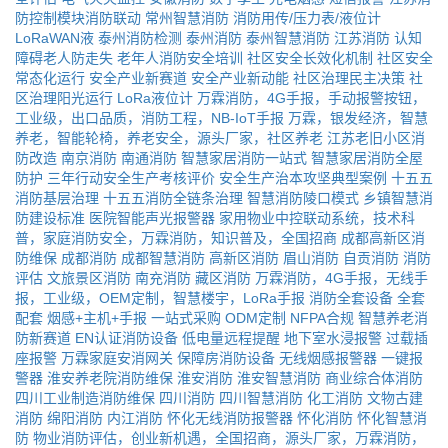
防控制模块消防联动
常州智慧消防
消防用传/压力表/液位计
LoRaWAN液
泰州消防检测
泰州消防
泰州智慧消防
江苏消防
认知
障碍老人防走失
老年人消防安全培训
社区安全长效化机制
社区安全
常态化运行
安全产业新赛道
安全产业新动能
社区治理民主决策
社
区治理阳光运行
LoRa液位计
万霖消防，4G手报，手动报警按钮，
工业级，出口品质，消防工程，NB-IoT手报
万霖，银发经济，智慧
养老，智能轮椅，养老安全，源头厂家，社区养老
江苏老旧小区消
防改造
南京消防
南通消防
智慧家居消防一站式
智慧家居消防全屋
防护
三年行动安全生产考核评价
安全生产治本攻坚典型案例
十五五
消防基层治理
十五五消防全链条治理
智慧消防陵口模式
乡镇智慧消
防建设标准
医院智能声光报警器
家用物业中控联动系统，技术科
普，家庭消防安全，万霖消防，知识普及，全国招商
成都高新区消
防维保
成都消防
成都智慧消防
高新区消防
眉山消防
自贡消防
消防
评估
文旅景区消防
南充消防
藏区消防
万霖消防，4G手报，无线手
报，工业级，OEM定制，智慧楼宇，LoRa手报
消防全套设备
全套
配套
烟感+主机+手报
一站式采购
ODM定制
NFPA合规
智慧养老消
防新赛道
EN认证消防设备
低电量远程提醒
地下室水浸报警
过载插
座报警
万霖家庭安消网关
保障房消防设备
无线烟感报警器
一键报
警器
淮安养老院消防维保
淮安消防
淮安智慧消防
商业综合体消防
四川工业制造消防维保
四川消防
四川智慧消防
化工消防
文物古建
消防
绵阳消防
内江消防
怀化无线消防报警器
怀化消防
怀化智慧消
防
物业消防评估，创业新机遇，全国招商，源头厂家，万霖消防，