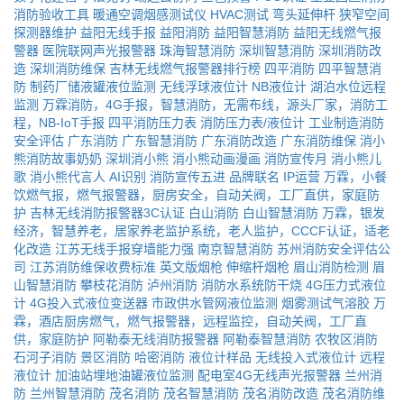
消防验收工具
暖通空调烟感测试仪
HVAC测试
弯头延伸杆
狭窄空间
探测器维护
益阳无线手报
益阳消防
益阳智慧消防
益阳无线燃气报
警器
医院联网声光报警器
珠海智慧消防
深圳智慧消防
深圳消防改
造
深圳消防维保
吉林无线燃气报警器排行榜
四平消防
四平智慧消
防
制药厂储液罐液位监测
无线浮球液位计
NB液位计
湖泊水位远程
监测
万霖消防，4G手报，智慧消防，无需布线，源头厂家，消防工
程，NB-IoT手报
四平消防压力表
消防压力表/液位计
工业制造消防
安全评估
广东消防
广东智慧消防
广东消防改造
广东消防维保
消小
熊消防故事奶奶
深圳消小熊
消小熊动画漫画
消防宣传月
消小熊儿
歌
消小熊代言人
AI识别
消防宣传五进
品牌联名
IP运营
万霖，小餐
饮燃气报，燃气报警器，厨房安全，自动关阀，工厂直供，家庭防
护
吉林无线消防报警器3C认证
白山消防
白山智慧消防
万霖，银发
经济，智慧养老，居家养老监护系统，老人监护，CCCF认证，适老
化改造
江苏无线手报穿墙能力强
南京智慧消防
苏州消防安全评估公
司
江苏消防维保收费标准
英文版烟枪
伸缩杆烟枪
眉山消防检测
眉
山智慧消防
攀枝花消防
泸州消防
消防水系统防干烧
4G压力式液位
计
4G投入式液位变送器
市政供水管网液位监测
烟雾测试气溶胶
万
霖，酒店厨房燃气，燃气报警器，远程监控，自动关阀，工厂直
供，家庭防护
阿勒泰无线消防报警器
阿勒泰智慧消防
农牧区消防
石河子消防
景区消防
哈密消防
液位计样品
无线投入式液位计
远程
液位计
加油站埋地油罐液位监测
配电室4G无线声光报警器
兰州消
防
兰州智慧消防
茂名消防
茂名智慧消防
茂名消防改造
茂名消防维