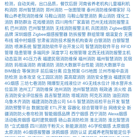
检测，自动关阀，出口品质，餐饮后厨
河南省养老机构儿童福利机
构消防
郑州智慧消防
郑州消防
一张图管理
泰州消防维保哪家好
马
鞍山养老院消防维保
马鞍山消防
马鞍山智慧消防
黄山消防
煤化工
消防
群防群治
花戏楼消防
四川用传厂家直销
巴州无线消防报警主
机
巴州消防
巴州智慧消防
无线消防报警主机
兵团消防
Zigbee烟感
品牌
深圳烟感
Zigbee烟感报警器
防拆报警
群组管理
烟温复合
无需
布线
城中村烟感
甘肃省消防技术服务机构查询
白银消防
白银智慧
消防
喷淋系统
智慧消防软件平台开发公司
智慧消防软件平台
RFID
管理
隐患管理
多端同步
深度学习
权限管理
定西无线消防报警主机
动态监测
4G压力表
福建民宿消防维保
福州消防
福州智慧消防
民宿
消防
妈祖庙消防
商铺消防
消防大数据平台性能
消防大数据平台
BIM融合
等保测评
前后端分离
应急预案
GIS地图
兰州市榆中县消
防检测
治本攻坚
化工园区消防
莫高窟消防
消防安全整治
福建民宿
4G烟感
三坊七巷消防
隔爆型无线液位计
4G无线水位计
排水窨井水
位监测
池州工厂消防维保
池州消防
池州智慧消防
皖政通
消火栓
昌
吉消防安全评估报告
昌吉智慧消防
塔城消防
阿克苏消防
油田消防
乌鲁木齐消防
福建消防改造公司
54-5
智慧消防巡检平台开发
智慧
消防预警平台
数据加密
ETL开发
容器化
综合管理平台
网络安全
新
疆消防防火卷帘检测
智能烟感品牌
西宁烟感
西宁消防
Alexa烟感
活动板房烟感
临时建筑烟感
砀山县消防检测
淮北消防
淮北智慧消
防
*立式烟感
四川消防干粉灭火
新能源消防
4G学校烟感
太原烟感
太原消防
4G烟感报警器
涂鸦烟感
消防认证
武威养老院智能定位手