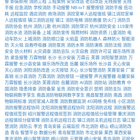
警
即装即用
消防工程
工程案例
安全改造
老旧改造
无线报警
无线
手报
应急消防
学校消防
手动报警
NB-IoT
报警按钮
消防手报
低功
耗
远程监控
酒店消防
商场消防
消控室单人远程值班
镇江消控室单
人远程值班
镇江消防远程
镇江
消防电梯
消防救援
防火门
消防员
消防协会
杭州
消防儿歌
杭州消防
消防常识
杭州消防安全
119宣传
消防水池
消防装备
上城
消防宣传
阻燃材料
消防资质
儿童消防
电
动车防火
上城消防
消防顺口溜
火焰蓝
消防机器人
森林防火
智能消
防
灭火毯
自救呼吸器
消防泵房
消防水带
消防演练
消防法规
消防
安全
防火材料
火灾调查
消防总队
火灾自救
消防许可证
娱乐场所消
防
紧急报警
万霖物联
长沙
长沙安装
万霖云
芙蓉
浏阳智慧消防
万
霖报警
长沙县安装
娱乐场所改造
岳麓
娱乐场所
长沙县
天心安装
天心消防
浏阳消防改造
火灾按钮
天心
长沙智慧消防
芙蓉安装
厂家
直销
长沙县消防
万霖消防
消防按钮
一键报警
声光报警器
岳麓安装
万霖智能
长沙消防
芙蓉消防
岳麓消防
AI消防
消防站
消防教育
中
国消防
隐患排查
消防备案
呈贡
消防安全意识
昆明
消防支队
消防
物联网数字孪生
南昌消防物联网数字孪生
南昌智慧消防
南昌
消防
物联网标准
消控室减人政策
消防数据监测
4G网络
免布线
小区消防
消防报警远程协同
沈阳消防报警远程协同
沈阳消防远程
消防报警远
程值班签到
绍兴报警远程值班签到
消防远程值班分级管理
重庆消防
远程值班分级管理
消防主机远程日志
镇江消防主机远程日志
镇江智
慧消防
消防云
李沧
青岛安装
云端监控
市北消防
崂山
崂山消防改
造
青岛
智慧平台
数据分析
青岛智慧消防
市北安装
莱西
莱西安装
李沧消防
崂山智慧消防
崂山消防
云管理
崂山安装
青岛消防
可视化