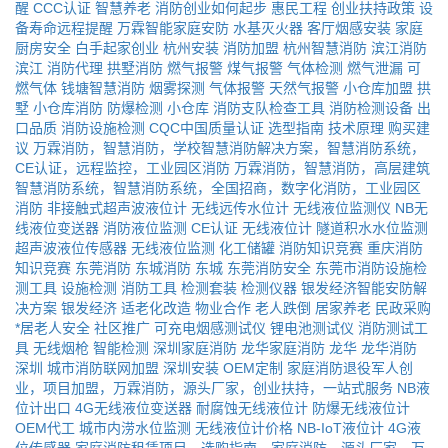
醒
CCC认证
智慧养老
消防创业如何起步
惠民工程
创业扶持政策
设
备寿命远程提醒
万霖智能家庭安防
水基灭火器
客厅烟感安装
家庭
厨房安全
白手起家创业
杭州安装
消防加盟
杭州智慧消防
滨江消防
滨江
消防代理
拱墅消防
燃气报警
煤气报警
气体检测
燃气泄漏
可
燃气体
钱塘智慧消防
烟雾探测
气体报警
天然气报警
小仓库加盟
拱
墅
小仓库消防
防爆检测
小仓库
消防支队检查工具
消防检测设备
出
口品质
消防设施检测
CQC中国质量认证
选型指南
技术原理
购买建
议
万霖消防，智慧消防，学校智慧消防解决方案，智慧消防系统，
CE认证，远程监控，工业园区消防
万霖消防，智慧消防，高层建筑
智慧消防系统，智慧消防系统，全国招商，数字化消防，工业园区
消防
非接触式超声波液位计
无线远传水位计
无线液位监测仪
NB无
线液位变送器
消防液位监测
CE认证
无线液位计
隧道积水水位监测
超声波液位传感器
无线液位监测
化工储罐
消防知识竞赛
重庆消防
知识竞赛
东莞消防
东城消防
东城
东莞消防安全
东莞市消防设施检
测工具
设施检测
消防工具
检测套装
检测仪器
银发经济智能安防解
决方案
银发经济
适老化改造
物业合作
老人跌倒
居家养老
民政采购
*居老人安全
社区推广
可充电烟感测试仪
锂电池测试仪
消防测试工
具
无线烟枪
智能检测
深圳家庭消防
龙华家庭消防
龙华
龙华消防
深圳
城市消防联网加盟
深圳安装
OEM定制
家庭消防退役军人创
业，项目加盟，万霖消防，源头厂家，创业扶持，一站式服务
NB液
位计出口
4G无线液位变送器
耐腐蚀无线液位计
防爆无线液位计
OEM代工
城市内涝水位监测
无线液位计价格
NB-IoT液位计
4G液