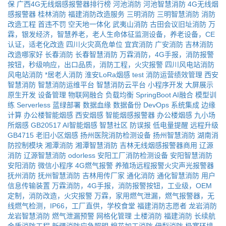
保
广西4G无线烟感报警器排行榜
河池消防
河池智慧消防
4G无线烟
感报警器
桂林消防
福建消防改造服务
三明消防
三明智慧消防
消防
改造工程
首违不罚
空天地一体化
武夷山消防
古田会议旧址消防
万
霖，银发经济，智慧养老，老人生命体征监测设备，养老设备，CE
认证，适老化改造
四川火灾高危单位
宜宾消防
广安消防
吉林消防
改造哪家好
长春消防
长春智慧消防
万霖消防，4G手报，消防报警
按钮，秒级响应，出口品质，消防工程，火灾报警
四川风电站消防
风电站消防
*居老人消防
淮安LoRa烟感
test
消防运营绩效管理
西安
智慧消防
智慧消防运维平台
智慧消防云平台
小程序开发
大屏展示
原生开发
设备管理
物联网融合
负载均衡
SpringBoot
AI融合
模型训
练
Serverless
蓝绿部署
数据血缘
数据备份
DevOps
系统集成
边缘
计算
办公楼智能烟感
西安烟感
智能烟感报警器
办公楼烟感
九小场
所烟感
GB20517
AI智能烟感
智慧社区
防误报
低电量提醒
远程升级
GB4715
老旧小区烟感
扬州医院消防检测设备
扬州智慧消防
湖南消
防控制模块
湘潭消防
湘潭智慧消防
吉林无线烟感报警器商用
辽源
消防
辽源智慧消防
odorless
安阳工厂消防检测设备
安阳智慧消防
安阳消防
微信小程序
4G燃气报警
养殖场远程报警火灾声光报警器
抚州消防
抚州智慧消防
吉林用传厂家
通化消防
通化智慧消防
用户
信息传输装置
万霖消防，4G手报，消防报警按钮，工业级，OEM
定制，消防改造，火灾报警
万霖，家用燃气泄漏，燃气报警器，无
线燃气检测，IP66，工厂直供，学校食堂
福建消防志愿者
龙岩消防
龙岩智慧消防
燃气泄漏预警
网格化管理
土楼消防
福建消防
长续航