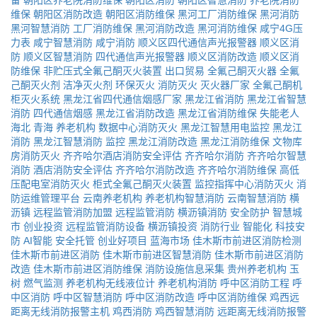
备
朝阳区养老院消防维保
朝阳区消防
朝阳区智慧消防
养老院消防
维保
朝阳区消防改造
朝阳区消防维保
黑河工厂消防维保
黑河消防
黑河智慧消防
工厂消防维保
黑河消防改造
黑河消防维保
咸宁4G压
力表
咸宁智慧消防
咸宁消防
顺义区四代通信声光报警器
顺义区消
防
顺义区智慧消防
四代通信声光报警器
顺义区消防改造
顺义区消
防维保
非贮压式全氟己酮灭火装置
出口贸易
全氟己酮灭火器
全氟
己酮灭火剂
洁净灭火剂
环保灭火
消防灭火
灭火器厂家
全氟己酮机
柜灭火系统
黑龙江省四代通信烟感厂家
黑龙江省消防
黑龙江省智慧
消防
四代通信烟感
黑龙江省消防改造
黑龙江省消防维保
失能老人
海北
青海
养老机构
数据中心消防灭火
黑龙江智慧用电监控
黑龙江
消防
黑龙江智慧消防
监控
黑龙江消防改造
黑龙江消防维保
文物库
房消防灭火
齐齐哈尔酒店消防安全评估
齐齐哈尔消防
齐齐哈尔智慧
消防
酒店消防安全评估
齐齐哈尔消防改造
齐齐哈尔消防维保
高低
压配电室消防灭火
柜式全氟己酮灭火装置
监控指挥中心消防灭火
消
防运维管理平台
云南养老机构
养老机构智慧消防
云南智慧消防
横
沥镇
远程监管消防加盟
远程监管消防
横沥镇消防
安全防护
智慧城
市
创业投资
远程监管消防设备
横沥镇投资
消防行业
智能化
科技安
防
AI智能
安全托管
创业好项目
蓝海市场
佳木斯市前进区消防检测
佳木斯市前进区消防
佳木斯市前进区智慧消防
佳木斯市前进区消防
改造
佳木斯市前进区消防维保
消防设施信息采集
贵州养老机构
玉
树
燃气监测
养老机构无线液位计
养老机构消防
呼中区消防工程
呼
中区消防
呼中区智慧消防
呼中区消防改造
呼中区消防维保
鸡西远
距离无线消防报警主机
鸡西消防
鸡西智慧消防
远距离无线消防报警