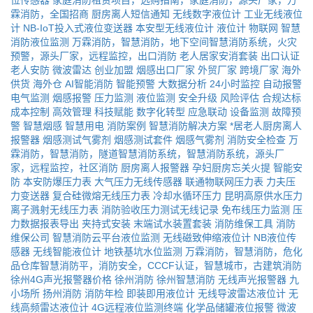
位传感器
家庭消防租赁项目，选购指南，家庭消防，源头厂家，万
霖消防，全国招商
厨房离人短信通知
无线数字液位计
工业无线液位
计
NB-IoT投入式液位变送器
本安型无线液位计
液位计
物联网
智慧
消防液位监测
万霖消防，智慧消防，地下空间智慧消防系统，火灾
预警，源头厂家，远程监控，出口消防
老人居家安消套装
出口认证
老人安防
微波雷达
创业加盟
烟感出口厂家
外贸厂家
跨境厂家
海外
供货
海外仓
AI智能消防
智能预警
大数据分析
24小时监控
自动报警
电气监测
烟感报警
压力监测
液位监测
安全升级
风险评估
合规达标
成本控制
高效管理
科技赋能
数字化转型
应急联动
设备监测
故障预
警
智慧烟感
智慧用电
消防案例
智慧消防解决方案
*居老人厨房离人
报警器
烟感测试气雾剂
烟感测试套件
烟感气雾剂
消防安全检查
万
霖消防，智慧消防，隧道智慧消防系统，智慧消防系统，源头厂
家，远程监控，社区消防
厨房离人报警器
孕妇厨房忘关火提
智能安
防
本安防爆压力表
大气压力无线传感器
联通物联网压力表
力夫压
力变送器
复合硅微熔无线压力表
冷却水循环压力
昆明高原供水压力
离子溅射无线压力表
消防验收压力测试无线记录
免布线压力监测
压
力数据报表导出
夹持式安装
末端试水装置套装
消防维保工具
消防
维保公司
智慧消防云平台液位监测
无线磁致伸缩液位计
NB液位传
感器
无线智能液位计
地铁基坑水位监测
万霖消防，智慧消防，危化
品仓库智慧消防平，消防安全，CCCF认证，智慧城市，古建筑消防
徐州4G声光报警器价格
徐州消防
徐州智慧消防
无线声光报警器
九
小场所
扬州消防
消防年检
即装即用液位计
无线导波雷达液位计
无
线高频雷达液位计
4G远程液位监测终端
化学品储罐液位报警
微波