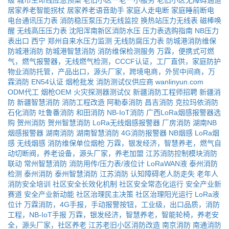
级
城市生命线应急预案
老旧小区一老一小服务
老旧小区无障碍通道
居家养老智能拐杖
居家养老语音助手
家庭人走电断
家庭睡前断电
电台通讯压力表
消防稳压泵压力无线监控
换热站压力无线表
磁棒唤
醒
无线高压压力表
沈阳浑南新区消防水压
压力表选购指南
NB压力
表出口
西宁
郑州自来水压力监测
无线防腐压力表
防城港消防维保
防城港消防
防城港智慧消防
消防维保检测服务
万霖，便携式可燃
气，燃气报警器，无线燃气检测，CCCF认证，工厂直供，家庭防护
物业消防托管，产品出口，源头厂家，跨境电商，外贸中间商，万
霖消防
EN54认证
烟枪批发
消防测试仪供应商
wanlinyun.com
ODM代工
烟枪OEM
火灾探测器测试仪
新疆消防工程师招聘
新疆消
防
新疆智慧消防
消防工程改造
阿勒泰消防
昌吉消防
克拉玛依消防
石化消防
吐鲁番消防
和田消防
NB-IoT消防
广西LoRa烟感报警器选
购
贺州消防
贺州智慧消防
LoRa无线烟感报警器
厂房消防
湖南NB
烟感报警器
湖南消防
湖南智慧消防
4G消防报警器
NB烟感
LoRa烟
感
无线烟感
消防维保单位烟枪
万霖，银发经济，智慧养老，燃气自
动切断阀，养老设备，源头厂家，养老加盟
江苏消防控制模块消防
联动
常州智慧消防
消防用传/压力表/液位计
LoRaWAN液
泰州消防
检测
泰州消防
泰州智慧消防
江苏消防
认知障碍老人防走失
老年人
消防安全培训
社区安全长效化机制
社区安全常态化运行
安全产业新
赛道
安全产业新动能
社区治理民主决策
社区治理阳光运行
LoRa液
位计
万霖消防，4G手报，手动报警按钮，工业级，出口品质，消防
工程，NB-IoT手报
万霖，银发经济，智慧养老，智能轮椅，养老安
全，源头厂家，社区养老
江苏老旧小区消防改造
南京消防
南通消防