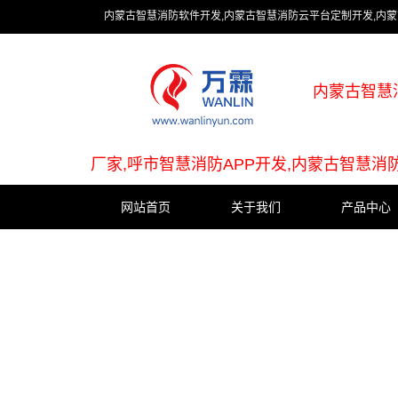
内蒙古智慧消防软件开发,内蒙古智慧消防云平台定制开发,内蒙
内蒙古智慧
厂家,呼市智慧消防APP开发,内蒙古智慧
网站首页
关于我们
产品中心