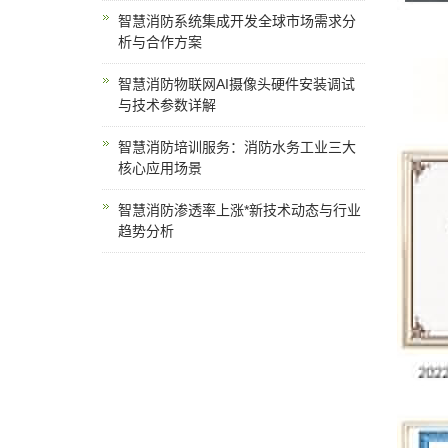
智慧消防系统集成开发全球市场需求分
析与合作方案
智慧消防物联网AI摄像头硬件安装调试
与技术参数详解
智慧消防培训服务：消防水务工业三大
核心应用场景
智慧消防渗透率上涨*新技术动态与行业
趋势分析