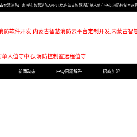
古智慧消防厂家,呼市智慧消防APP开发,内蒙古智慧消防单人值守中心,消防控制室远
消防软件开发,内蒙古智慧消防云平台定制开发,内蒙古智
消防单人值守中心,消防控制室远程值守
新闻动态
FAQ问题解答
招商加盟