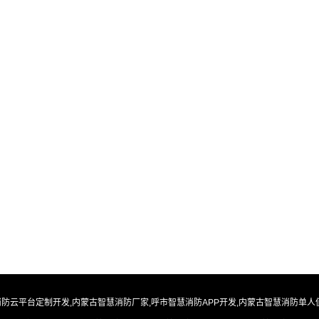
防云平台定制开发,内蒙古智慧消防厂家,呼市智慧消防APP开发,内蒙古智慧消防单人