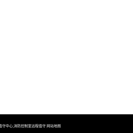
值守中心,消防控制室远程值守
网站地图