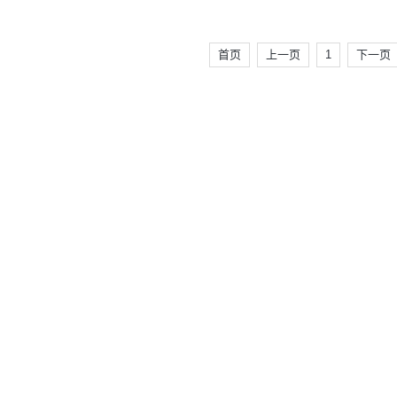
首页
上一页
1
下一页