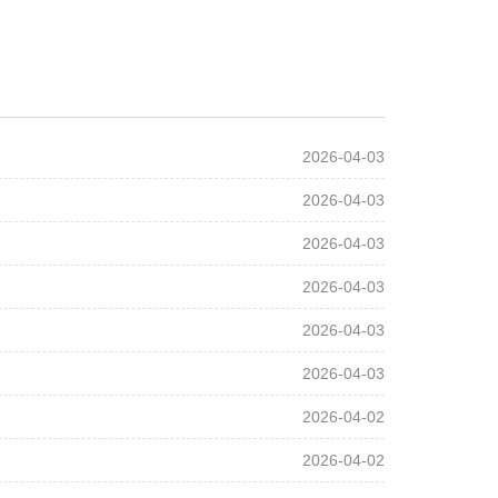
2026-04-03
2026-04-03
2026-04-03
2026-04-03
2026-04-03
2026-04-03
2026-04-02
2026-04-02