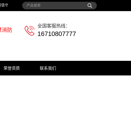
程值守
全国客服热线：
慧消防
16710807777
荣誉资质
联系我们