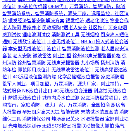
液位计
4G液位传感器
OEM代工
万霖消防，智慧消防，隧道
智慧消防系统，智慧消防系统，源头厂家，远程监控，社区消
防
银发经济智能安防解决方案
银发经济
适老化改造
物业合作
老人跌倒
居家养老
民政采购
*居老人安全
社区推广
可充电烟
感测试仪
锂电池测试仪
消防测试工具
无线烟枪
厨房离人短信
通知
无线数字液位计
工业无线液位计
NB-IoT投入式液位变送
器
本安型无线液位计
液位计
智慧消防液位监测
老人居家安消
套装
老人安防
微波雷达
创业加盟
徐州4G声光报警器价格
徐
州消防
徐州智慧消防
无线声光报警器
九小场所
扬州消防
消
防年检
即装即用液位计
无线导波雷达液位计
无线高频雷达液
位计
4G远程液位监测终端
化学品储罐液位报警
家庭消防退
役军人创业，项目加盟，万霖消防，源头厂家，创业扶持，一
站式服务
NB液位计出口
4G无线液位变送器
耐腐蚀无线液位
计
防爆无线液位计
城市内涝水位监测
家庭消防租赁项目，选
购指南，家庭消防，源头厂家，万霖消防，全国招商
厨房离
人报警器
孕妇厨房忘关火提
智能安防
末端试水装置套装
消防
维保工具
消防维保公司
炖汤忘记关火
水浸报警器
宝妈创业项
目
光电烟感探测器
无线SOS按钮
报警联动摄像头抓拍
煤气