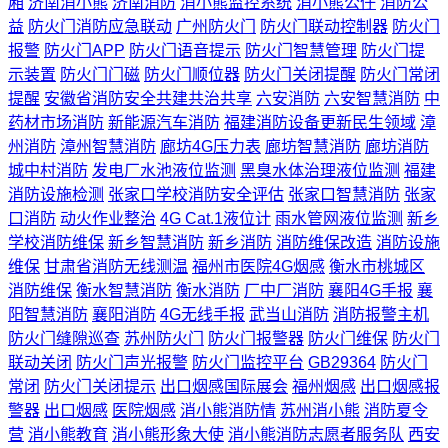
厢
济南消小熊
济南消防
消小熊监控系统
消小熊公仔
消防公
益
防火门消防应急联动
广州防火门
防火门联动控制器
防火门
报警
防火门APP
防火门语音提示
防火门智慧管理
防火门提
示装置
防火门门磁
防火门顺位器
防火门关闭提醒
防火门常闭
提醒
安徽省消防安全共建共治共享
六安消防
六安智慧消防
中
药材市场消防
新能源汽车消防
福建消防设备更新民生领域
漳
州消防
漳州智慧消防
廊坊4G压力表
廊坊智慧消防
廊坊消防
城中村消防
发电厂水池液位监测
黑臭水体治理液位监测
福建
消防设施检测
张家口学校消防安全评估
张家口智慧消防
张家
口消防
动火作业整治
4G Cat.1液位计
雨水管网液位监测
新乡
学校消防维保
新乡智慧消防
新乡消防
消防维保改造
消防设施
维保
甘肃省消防无线测温
福州市医院4G烟感
衡水市桃城区
消防维保
衡水智慧消防
衡水消防
厂中厂消防
襄阳4G手报
襄
阳智慧消防
襄阳消防
4G无线手报
武当山消防
消防报警主机
防火门缝隙巡查
苏州防火门
防火门报警器
防火门维保
防火门
联动关闭
防火门声光报警
防火门监控平台
GB29364
防火门
常闭
防火门关闭提示
出口烟感国际展会
福州烟感
出口烟感报
警器
出口烟感
医院烟感
消小熊消防情
苏州消小熊
消防夏令
营
消小熊教育
消小熊形象大使
消小熊消防志愿者服务队
西安