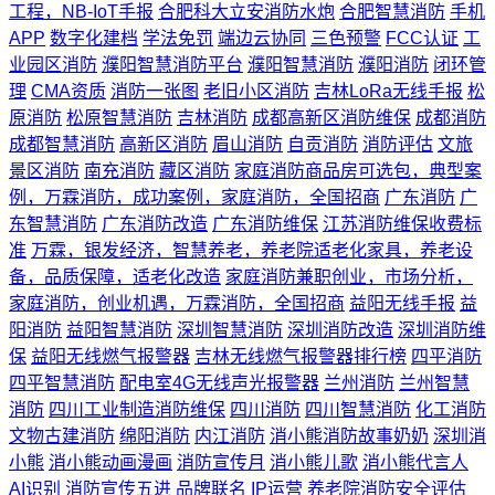
工程，NB-IoT手报
合肥科大立安消防水炮
合肥智慧消防
手机
APP
数字化建档
学法免罚
端边云协同
三色预警
FCC认证
工
业园区消防
濮阳智慧消防平台
濮阳智慧消防
濮阳消防
闭环管
理
CMA资质
消防一张图
老旧小区消防
吉林LoRa无线手报
松
原消防
松原智慧消防
吉林消防
成都高新区消防维保
成都消防
成都智慧消防
高新区消防
眉山消防
自贡消防
消防评估
文旅
景区消防
南充消防
藏区消防
家庭消防商品房可选包，典型案
例，万霖消防，成功案例，家庭消防，全国招商
广东消防
广
东智慧消防
广东消防改造
广东消防维保
江苏消防维保收费标
准
万霖，银发经济，智慧养老，养老院适老化家具，养老设
备，品质保障，适老化改造
家庭消防兼职创业，市场分析，
家庭消防，创业机遇，万霖消防，全国招商
益阳无线手报
益
阳消防
益阳智慧消防
深圳智慧消防
深圳消防改造
深圳消防维
保
益阳无线燃气报警器
吉林无线燃气报警器排行榜
四平消防
四平智慧消防
配电室4G无线声光报警器
兰州消防
兰州智慧
消防
四川工业制造消防维保
四川消防
四川智慧消防
化工消防
文物古建消防
绵阳消防
内江消防
消小熊消防故事奶奶
深圳消
小熊
消小熊动画漫画
消防宣传月
消小熊儿歌
消小熊代言人
AI识别
消防宣传五进
品牌联名
IP运营
养老院消防安全评估