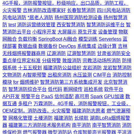
4G手报，消防报警按钮，秒级响应，出口品质，消防工程，
火灾报警
吉林消防改造哪家好
长春智慧消防
四川风电站消防
风电站消防
*居老人消防
扬州医院消防检测设备
扬州智慧消
防
test
消防运营绩效管理
西安智慧消防
智慧消防运维平台
智
慧消防云平台
小程序开发
大屏展示
原生开发
设备管理
物联
网融合
负载均衡
SpringBoot
AI融合
模型训练
Serverless
蓝
绿部署
数据血缘
数据备份
DevOps
系统集成
边缘计算
吉林
无线烟感报警器商用
辽源消防
辽源智慧消防
甘肃省消防安全
重点单位界定标准
分级预警
敦煌消防
宗教活动场所消防
防排
烟系统
十五五规划
福建消防公益组织
龙岩消防
龙岩智慧消防
文物消防
AI智能预警
出租房消防
水压监测
CIM平台
消防控制
模块
for
烟感维护
智慧消防第三方系统集成开发
北京智慧消
防
智慧消防综合平台
低代码
断网续传
巡检系统
软件平台
API开发
预警平台
PaaS
信创适配
高可用
Spark
GPU加速
数
据互通
多租户
万霖消防，4G手报，消防报警按钮，工业级，
OEM定制，消防改造，火灾报警
福建消防志愿者
燃气泄漏预
警
网格化管理
土楼消防
福建消防
长续航
湖南LoRa烟感报警
器
福建第三方消防技术服务机构
南平消防
南平智慧消防
消防
维保检测
燃气报警器
微型消防站
仓库智能声光报警器
平凉消