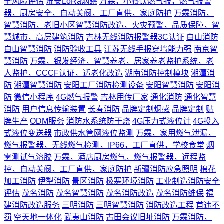
全风险评估
淮安LoRa烟感
万霖，小餐饮燃气报，燃气报警
器，厨房安全，自动关阀，工厂直供，家庭防护
万霖消防，
智慧消防，老旧小区智慧消防改造，火灾预警，品质保障，智
慧城市，高层建筑消防
吉林无线消防报警器3C认证
白山消防
白山智慧消防
消防验收工具
江苏无线手报穿墙能力强
南京智
慧消防
万霖，银发经济，智慧养老，居家养老监护系统，老
人监护，CCCF认证，适老化改造
湖南消防控制模块
湘潭消
防
湘潭智慧消防
安阳工厂消防检测设备
安阳智慧消防
安阳消
防
微信小程序
4G燃气报警
吉林用传厂家
通化消防
通化智慧
消防
用户信息传输装置
长春消防
品牌定制烟感
品牌定制
贴
牌生产
ODM服务
消防水系统防干烧
4G压力式液位计
4G投入
式液位变送器
市政供水管网液位监测
万霖，家用燃气泄漏，
燃气报警器，无线燃气检测，IP66，工厂直供，学校食堂
烟
雾测试气溶胶
万霖，酒店厨房燃气，燃气报警器，远程监
控，自动关阀，工厂直供，家庭防护
新疆消防应急照明
棉花
加工消防
伊犁消防
景区消防
极寒环境消防
工业制造消防安全
评估
茂名消防
茂名智慧消防
茂名消防改造
茂名消防维保
福
建消防改造服务
三明消防
三明智慧消防
消防改造工程
首违不
罚
空天地一体化
武夷山消防
古田会议旧址消防
万霖消防，