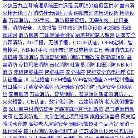
水鹤压力监测
喷灌系统压力远程
昆明滇池度假区供水
室内消
火栓无线压力
消防栓无线压力表
绵阳市消防检测设备
检测设
备
万霖消防，4G手报，消防报警按钮，无需布线，出口品
质，消防安全，火灾报警
晋中市消防检测设备
4G烟感
无线
物联网
消防烟感
气体泄漏检测仪
厨房智能离人监测
居家安全
万霖消防，4G手报，无线手报，CCCF认证，OEM定制，智
慧楼宇，NB-IoT手报
池州市消防设施检测工具
新疆消防工程
师招聘
新疆消防
新疆智慧消防
消防工程改造
阿勒泰消防
昌
吉消防
克拉玛依消防
石化消防
吐鲁番消防
和田消防
NB-IoT
消防
澳标智能插座
智能插座
安全插座
智能安全充电插座
CE
认证插座
UL认证插座
OEM插座
WiFi智能插座
APP控制插座
出口插座
儿童安全插座
酒店烟感
宾馆消防
酒店安全
联网系
统
客房烟感
万霖消防，智慧消防，智慧消防新能源消防方，
火灾预警，CE认证，数字化消防，古建筑消防
老人跌倒报警
器
深圳城中村消防整治
万霖家庭消防代理政策
燃气泄漏自动
关阀
社区安防推广
大学生创业项目推荐
家庭安消套餐
网关烟
感联动套装
高龄老人居家安全
烟感报警器哪个品牌好
安消一
体化网关
鞍山市消防设施检测工具
江苏省消防技术服务机构