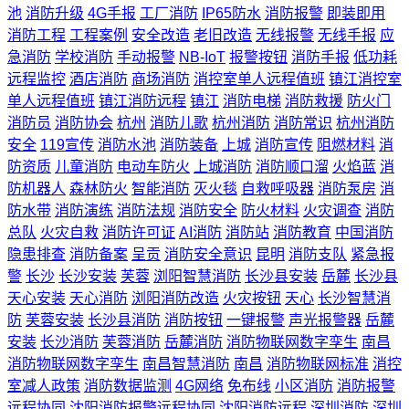
池
消防升级
4G手报
工厂消防
IP65防水
消防报警
即装即用
消防工程
工程案例
安全改造
老旧改造
无线报警
无线手报
应
急消防
学校消防
手动报警
NB-IoT
报警按钮
消防手报
低功耗
远程监控
酒店消防
商场消防
消控室单人远程值班
镇江消控室
单人远程值班
镇江消防远程
镇江
消防电梯
消防救援
防火门
消防员
消防协会
杭州
消防儿歌
杭州消防
消防常识
杭州消防
安全
119宣传
消防水池
消防装备
上城
消防宣传
阻燃材料
消
防资质
儿童消防
电动车防火
上城消防
消防顺口溜
火焰蓝
消
防机器人
森林防火
智能消防
灭火毯
自救呼吸器
消防泵房
消
防水带
消防演练
消防法规
消防安全
防火材料
火灾调查
消防
总队
火灾自救
消防许可证
AI消防
消防站
消防教育
中国消防
隐患排查
消防备案
呈贡
消防安全意识
昆明
消防支队
紧急报
警
长沙
长沙安装
芙蓉
浏阳智慧消防
长沙县安装
岳麓
长沙县
天心安装
天心消防
浏阳消防改造
火灾按钮
天心
长沙智慧消
防
芙蓉安装
长沙县消防
消防按钮
一键报警
声光报警器
岳麓
安装
长沙消防
芙蓉消防
岳麓消防
消防物联网数字孪生
南昌
消防物联网数字孪生
南昌智慧消防
南昌
消防物联网标准
消控
室减人政策
消防数据监测
4G网络
免布线
小区消防
消防报警
远程协同
沈阳消防报警远程协同
沈阳消防远程
深圳消防
深圳