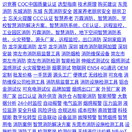
识竞赛
CQC中国质量认证
选型指南
技术原理
购买建议
东莞
消防
东城消防
东城
东莞消防安全
居家养老厨房安全
厨房卫
士
忘关火提醒
CCC认证
智慧养老
万霖消防，智慧消防，学
校智慧消防解决方案，智慧消防系统，CE认证，远程监控，
工业园区消防
万霖消防，智慧消防，地下空间智慧消防系
统，火灾预警，源头厂家，远程监控，出口消防
深圳家庭消
防
龙华家庭消防
龙华
龙华消防
深圳
城市消防联网加盟
深圳
安装
崇左市消防局监督工具
消防烟枪
消防维保设备
崇左市
崇左市消防
崇左市消防检测
智能检测
伸缩式测试仪
烟感测试
温感测试
火灾报警检测
烟雾测试
物联网
EN54
4G通讯
OEM
定制
批发价格
一手货源
源头工厂
便携式
无线检测
可充电
消
防维保公司检测工具
消防局监督工具
消防设施检测工具
铝合
金测试仪
可充电测试仪
品牌加盟
烟感出口厂家
外贸厂家
跨
境厂家
出口认证
海外供货
海外仓
AI智能消防
智能预警
大数
据分析
24小时监控
自动报警
电气监测
烟感报警
压力监测
液
位监测
安全升级
风险评估
合规达标
成本控制
高效管理
科技
赋能
数字化转型
应急联动
设备监测
故障预警
智慧烟感
智慧
用电
消防案例
智慧消防解决方案
东莞市消防设施检测工具
设
施检测
消防工具
检测套装
检测仪器
无线液位计价格
NB-IoT