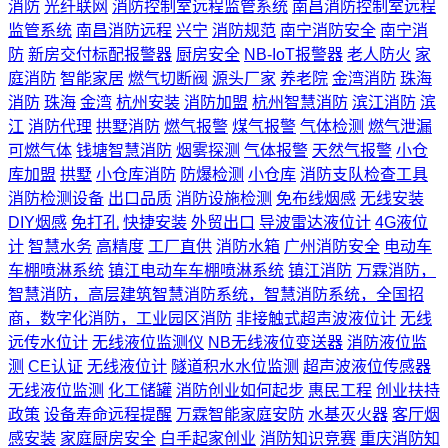
消防
光纤联网
消防控制室远程监管系统
南昌消防控制室远程
监管系统
南昌消防远程
兴宁
消防规范
南宁消防安全
南宁消
防
新房交付标配报警器
厨房安全
NB-IoT报警器
老人防火
家
庭消防
智能家居
燃气切断阀
源头厂家
养老院
金湾消防
珠海
消防
珠海
金湾
杭州安装
消防加盟
杭州智慧消防
滨江消防
滨
江
消防代理
拱墅消防
燃气报警
煤气报警
气体检测
燃气泄漏
可燃气体
钱塘智慧消防
烟雾探测
气体报警
天然气报警
小仓
库加盟
拱墅
小仓库消防
防爆检测
小仓库
消防支队检查工具
消防检测设备
出口品质
消防设施检测
免布线烟感
无线安装
DIY烟感
免打孔
快捷安装
外贸出口
导波雷达液位计
4G液位
计
智慧水务
高精度
工厂直供
消防水箱
广州消防安全
电动车
车棚喷淋系统
镇江电动车车棚喷淋系统
镇江消防
万霖消防，
智慧消防，高层建筑智慧消防系统，智慧消防系统，全国招
商，数字化消防，工业园区消防
非接触式超声波液位计
无线
远传水位计
无线液位监测仪
NB无线液位变送器
消防液位监
测
CE认证
无线液位计
隧道积水水位监测
超声波液位传感器
无线液位监测
化工储罐
消防创业如何起步
惠民工程
创业扶持
政策
设备寿命远程提醒
万霖智能家庭安防
水基灭火器
客厅烟
感安装
家庭厨房安全
白手起家创业
消防知识竞赛
重庆消防知