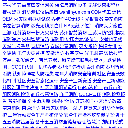
座报警
万霖家庭安消网关
保障房消防设备
无线烟感报警器
一
键报警器
消防测试仪供应商
wanlinyun.com
ODM代工
烟枪
OEM
火灾探测器测试仪
养老院4G无线声光报警器
崇左消防
崇左智慧消防
激光无线液位计
NB无线水位计
消防泵房液位
监测
江苏消防干粉灭火系统
苏州智慧消防
江苏消防控制模块
消防联动
常州智慧消防
消防用传/压力表/液位计
安徽省无线
天然气报警器
宣城消防
宣城智慧消防
灭火系统
跨境专供
安
全评估
电气火灾监控
安徽消防
数字孪生
光电烟感
短信报警
万霖，银发经济，智慧养老，厨房燃气联动报警器，跌倒检
测，CCCF认证，机构养老
泰州消防检测
泰州消防
泰州智慧
消防
认知障碍老人防走失
老年人消防安全培训
社区安全长效
化机制
社区安全常态化运行
安全产业新赛道
安全产业新动能
社区治理民主决策
社区治理阳光运行
LoRa液位计
商丘市睢
阳区消防检测
商丘智慧消防
商丘消防
CCCF认证
消防检测报
告
智能指挥
全生命周期
网格化消防
江苏老旧小区消防改造
南京消防
南通消防
智慧家居消防一站式
智慧家居消防全屋防
护
三年行动安全生产考核评价
安全生产治本攻坚典型案例
十
五五消防基层治理
十五五消防全链条治理
智慧消防陵口模式