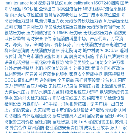
maintenance tool
探测器测试仪
auto calibration
ISO7240烟感
国际
消防标准
ISO认证
全球出口
耐高温液位计
NB无线远程液位采集终
端
雨水泵站液位监测
智慧居家养老创业
化工厂废水池液位监测
消
防管网压力监测
电池供电压力表
无线数传模块压力表
风管静压无线
监测
供暖二次网压力
单晶硅无线差压变送器
无线数据传输单元
加
氢站压力表
压力阈值报警
0-16MPa压力表
无线记忆压力表
消防支
队日常监督
消防安全评估
家庭消防增量市场，产品代理，万霖消
防，源头厂家，全国招商，价格优势
广西无线消防报警器电池供电
柳州智慧消防
无线消防报警器
养老院消防
城中村防火
3C认证
遥测
液位计
葫芦岛市消防设施检测工具
厨房防火措施
半夜煤气泄漏检测
语音电话报警
一氧化碳中毒预防
物业便民服务点
消防安全进万家
红外对射报警器
老旧小区消防改造
红外探测器
武汉老旧小区改造
杭州智慧社区建设
社区网格化服务
家庭安全智能中枢
烟感报警器
CCC认证出口型号
选购指南
全国招商
采样频率设置
宁波化工园区
压力
远程配置压力参数
无线压力记录仪
智能压力表
上海浦东世纪
大道供水压力
消防水鹤压力监测
喷灌系统压力远程
昆明滇池度假区
供水
室内消火栓无线压力
消防栓无线压力表
绵阳市消防检测设备
检测设备
万霖消防，4G手报，消防报警按钮，无需布线，出口品
质，消防安全，火灾报警
晋中市消防检测设备
4G烟感
无线物联网
消防烟感
气体泄漏检测仪
厨房智能离人监测
居家安全
宿迁LoRa消
防报警主机价格
宿迁消防
宿迁智慧消防
LoRa消防报警主机
苏州消
防
外贸合作
常州消防
物业消防安全责任制
成功创业故事
源头厂家