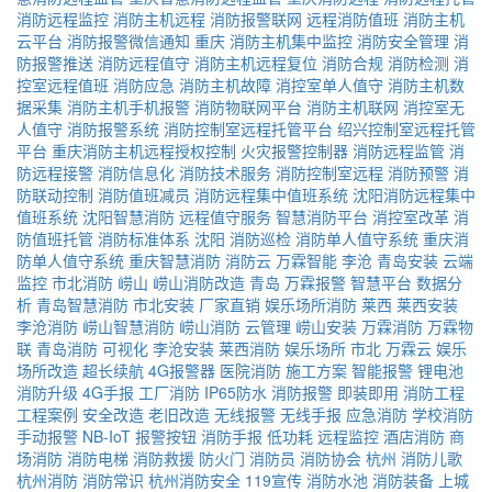
消防远程监控
消防主机远程
消防报警联网
远程消防值班
消防主机
云平台
消防报警微信通知
重庆
消防主机集中监控
消防安全管理
消
防报警推送
消防远程值守
消防主机远程复位
消防合规
消防检测
消
控室远程值班
消防应急
消防主机故障
消控室单人值守
消防主机数
据采集
消防主机手机报警
消防物联网平台
消防主机联网
消控室无
人值守
消防报警系统
消防控制室远程托管平台
绍兴控制室远程托管
平台
重庆消防主机远程授权控制
火灾报警控制器
消防远程监管
消
防远程接警
消防信息化
消防技术服务
消防控制室远程
消防预警
消
防联动控制
消防值班减员
消防远程集中值班系统
沈阳消防远程集中
值班系统
沈阳智慧消防
远程值守服务
智慧消防平台
消控室改革
消
防值班托管
消防标准体系
沈阳
消防巡检
消防单人值守系统
重庆消
防单人值守系统
重庆智慧消防
消防云
万霖智能
李沧
青岛安装
云端
监控
市北消防
崂山
崂山消防改造
青岛
万霖报警
智慧平台
数据分
析
青岛智慧消防
市北安装
厂家直销
娱乐场所消防
莱西
莱西安装
李沧消防
崂山智慧消防
崂山消防
云管理
崂山安装
万霖消防
万霖物
联
青岛消防
可视化
李沧安装
莱西消防
娱乐场所
市北
万霖云
娱乐
场所改造
超长续航
4G报警器
医院消防
施工方案
智能报警
锂电池
消防升级
4G手报
工厂消防
IP65防水
消防报警
即装即用
消防工程
工程案例
安全改造
老旧改造
无线报警
无线手报
应急消防
学校消防
手动报警
NB-IoT
报警按钮
消防手报
低功耗
远程监控
酒店消防
商
场消防
消防电梯
消防救援
防火门
消防员
消防协会
杭州
消防儿歌
杭州消防
消防常识
杭州消防安全
119宣传
消防水池
消防装备
上城