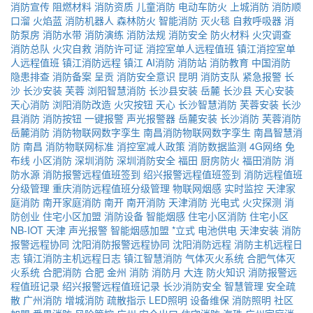
消防宣传
阻燃材料
消防资质
儿童消防
电动车防火
上城消防
消防顺
口溜
火焰蓝
消防机器人
森林防火
智能消防
灭火毯
自救呼吸器
消
防泵房
消防水带
消防演练
消防法规
消防安全
防火材料
火灾调查
消防总队
火灾自救
消防许可证
消控室单人远程值班
镇江消控室单
人远程值班
镇江消防远程
镇江
AI消防
消防站
消防教育
中国消防
隐患排查
消防备案
呈贡
消防安全意识
昆明
消防支队
紧急报警
长
沙
长沙安装
芙蓉
浏阳智慧消防
长沙县安装
岳麓
长沙县
天心安装
天心消防
浏阳消防改造
火灾按钮
天心
长沙智慧消防
芙蓉安装
长沙
县消防
消防按钮
一键报警
声光报警器
岳麓安装
长沙消防
芙蓉消防
岳麓消防
消防物联网数字孪生
南昌消防物联网数字孪生
南昌智慧消
防
南昌
消防物联网标准
消控室减人政策
消防数据监测
4G网络
免
布线
小区消防
深圳消防
深圳消防安全
福田
厨房防火
福田消防
消
防水源
消防报警远程值班签到
绍兴报警远程值班签到
消防远程值班
分级管理
重庆消防远程值班分级管理
物联网烟感
实时监控
天津家
庭消防
南开家庭消防
南开
南开消防
天津消防
光电式
火灾探测
消
防创业
住宅小区加盟
消防设备
智能烟感
住宅小区消防
住宅小区
NB-IOT
天津
声光报警
智能烟感加盟
*立式
电池供电
天津安装
消防
报警远程协同
沈阳消防报警远程协同
沈阳消防远程
消防主机远程日
志
镇江消防主机远程日志
镇江智慧消防
气体灭火系统
合肥气体灭
火系统
合肥消防
合肥
金州
消防
消防月
大连
防火知识
消防报警远
程值班记录
绍兴报警远程值班记录
长沙消防安全
智慧管理
安全疏
散
广州消防
增城消防
疏散指示
LED照明
设备维保
消防照明
社区