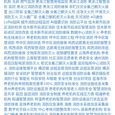
机构
玉树
燃气监测
黑龙江智慧用电监控
黑龙江消防
黑龙江智慧消
防
监控
黑龙江消防改造
黑龙江消防维保
非贮压式全氟己酮灭火装
置
出口贸易
全氟己酮灭火器
全氟己酮灭火剂
洁净灭火剂
环保灭火
消防灭火
灭火器厂家
全氟己酮机柜灭火系统
天河消防
4G通信
LoRa组网
城市消防远程监控
AI烟雾识别
消防云平台
佳木斯市前进
区消防检测
佳木斯市前进区消防
佳木斯市前进区智慧消防
佳木斯市
前进区消防改造
佳木斯市前进区消防维保
数据中心消防灭火
养老机
构无线液位计
养老机构消防
呼中区消防工程
呼中区消防
呼中区智
慧消防
呼中区消防改造
呼中区消防维保
鸡西远距离无线消防报警主
机
鸡西消防
鸡西智慧消防
远距离无线消防报警主机
鸡西消防改造
鸡西消防维保
文物库房消防灭火
视频硬性要求
云南养老机构
养老
机构智慧消防
云南智慧消防
社区消防志愿者老
养老安全
通州消防
高低压配电室消防灭火
柜式全氟己酮灭火装置
监控指挥中心消防灭
火
消防运维管理平台
横沥镇
远程监管消防加盟
远程监管消防
横沥
镇消防
安全防护
智慧城市
创业投资
远程监管消防设备
横沥镇投资
消防行业
智能化
科技安防
AI智能
安全托管
创业好项目
蓝海市场
养老机构考核档案完善率100%
消防安全标准化
消防设施信息采集
贵州养老机构
消防设施监测
养老机构失智老人消防安全
智慧消防信
息共享
盐田
盐田消防
消防安全制度
养老机构无线压力表
昭通养老
机构
昭通智慧消防
梓潼养老机构智慧消防
消防设施运行状态监测
消防排查
息烽养老机构
消防应急演练
海南
消防水系统信息采集装
置
数字化手段火灾防
中心考核问题整改率100%
县级养老机构
安全
出口畅通
养老机构消防安全
资阳养老机构智慧消防
智慧消防电气监