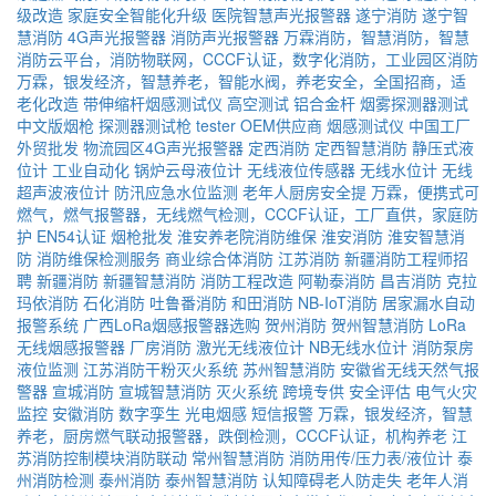
级改造
家庭安全智能化升级
医院智慧声光报警器
遂宁消防
遂宁智
慧消防
4G声光报警器
消防声光报警器
万霖消防，智慧消防，智慧
消防云平台，消防物联网，CCCF认证，数字化消防，工业园区消防
万霖，银发经济，智慧养老，智能水阀，养老安全，全国招商，适
老化改造
带伸缩杆烟感测试仪
高空测试
铝合金杆
烟雾探测器测试
中文版烟枪
探测器测试枪
tester
OEM供应商
烟感测试仪
中国工厂
外贸批发
物流园区4G声光报警器
定西消防
定西智慧消防
静压式液
位计
工业自动化
锅炉云母液位计
无线液位传感器
无线水位计
无线
超声波液位计
防汛应急水位监测
老年人厨房安全提
万霖，便携式可
燃气，燃气报警器，无线燃气检测，CCCF认证，工厂直供，家庭防
护
EN54认证
烟枪批发
淮安养老院消防维保
淮安消防
淮安智慧消
防
消防维保检测服务
商业综合体消防
江苏消防
新疆消防工程师招
聘
新疆消防
新疆智慧消防
消防工程改造
阿勒泰消防
昌吉消防
克拉
玛依消防
石化消防
吐鲁番消防
和田消防
NB-IoT消防
居家漏水自动
报警系统
广西LoRa烟感报警器选购
贺州消防
贺州智慧消防
LoRa
无线烟感报警器
厂房消防
激光无线液位计
NB无线水位计
消防泵房
液位监测
江苏消防干粉灭火系统
苏州智慧消防
安徽省无线天然气报
警器
宣城消防
宣城智慧消防
灭火系统
跨境专供
安全评估
电气火灾
监控
安徽消防
数字孪生
光电烟感
短信报警
万霖，银发经济，智慧
养老，厨房燃气联动报警器，跌倒检测，CCCF认证，机构养老
江
苏消防控制模块消防联动
常州智慧消防
消防用传/压力表/液位计
泰
州消防检测
泰州消防
泰州智慧消防
认知障碍老人防走失
老年人消