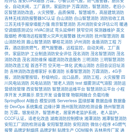
险评估
淮安LoRa烟感
万霖，小餐饮燃气报，燃气报警器，厨房安
全，自动关阀，工厂直供，家庭防护
万霖消防，智慧消防，老旧小
区智慧消防改造，火灾预警，品质保障，智慧城市，高层建筑消防
吉林无线消防报警器3C认证
白山消防
白山智慧消防
消防验收工具
江苏无线手报穿墙能力强
南京智慧消防
苏州消防安全评估公司
暖通
空调烟感测试仪
HVAC测试
弯头延伸杆
狭窄空间
探测器维护
英文
版烟枪
养殖场远程报警火灾声光报警器
抚州消防
抚州智慧消防
眉
山消防检测
眉山智慧消防
攀枝花消防
泸州消防
金盾消防工程
万
霖，酒店厨房燃气，燃气报警器，远程监控，自动关阀，工厂直
供，家庭防护
工业制造消防安全评估
茂名消防
茂名智慧消防
茂名
消防改造
茂名消防维保
福建消防改造服务
三明消防
三明智慧消防
消防改造工程
首违不罚
空天地一体化
武夷山消防
古田会议旧址消
防
吉林消防改造哪家好
长春消防
长春智慧消防
万霖消防，4G手
报，消防报警按钮，秒级响应，出口品质，消防工程，火灾报警
四
川风电站消防
风电站消防
*居老人消防
test
烟雾测试气溶胶
消防运
营绩效管理
西安智慧消防
智慧消防运维平台
智慧消防云平台
小程
序开发
大屏展示
原生开发
设备管理
物联网融合
负载均衡
SpringBoot
AI融合
模型训练
Serverless
蓝绿部署
数据血缘
数据备
份
DevOps
系统集成
边缘计算
扬州医院消防检测设备
扬州智慧消
防
万霖，银发经济，智慧养老，居家养老监护系统，老人监护，
CCCF认证，适老化改造
湖南消防控制模块
湘潭消防
湘潭智慧消防
安阳工厂消防检测设备
安阳智慧消防
安阳消防
微信小程序
4G燃气
报警
品牌定制烟感
品牌定制
贴牌生产
ODM服务
吉林用传厂家
通