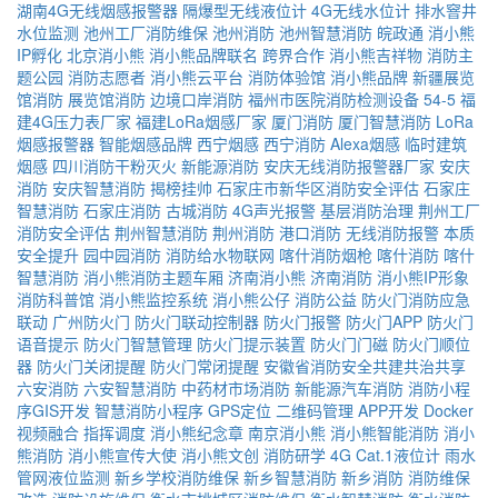
湖南4G无线烟感报警器
隔爆型无线液位计
4G无线水位计
排水窨井
水位监测
池州工厂消防维保
池州消防
池州智慧消防
皖政通
消小熊
IP孵化
北京消小熊
消小熊品牌联名
跨界合作
消小熊吉祥物
消防主
题公园
消防志愿者
消小熊云平台
消防体验馆
消小熊品牌
新疆展览
馆消防
展览馆消防
边境口岸消防
福州市医院消防检测设备
54-5
福
建4G压力表厂家
福建LoRa烟感厂家
厦门消防
厦门智慧消防
LoRa
烟感报警器
智能烟感品牌
西宁烟感
西宁消防
Alexa烟感
临时建筑
烟感
四川消防干粉灭火
新能源消防
安庆无线消防报警器厂家
安庆
消防
安庆智慧消防
揭榜挂帅
石家庄市新华区消防安全评估
石家庄
智慧消防
石家庄消防
古城消防
4G声光报警
基层消防治理
荆州工厂
消防安全评估
荆州智慧消防
荆州消防
港口消防
无线消防报警
本质
安全提升
园中园消防
消防给水物联网
喀什消防烟枪
喀什消防
喀什
智慧消防
消小熊消防主题车厢
济南消小熊
济南消防
消小熊IP形象
消防科普馆
消小熊监控系统
消小熊公仔
消防公益
防火门消防应急
联动
广州防火门
防火门联动控制器
防火门报警
防火门APP
防火门
语音提示
防火门智慧管理
防火门提示装置
防火门门磁
防火门顺位
器
防火门关闭提醒
防火门常闭提醒
安徽省消防安全共建共治共享
六安消防
六安智慧消防
中药材市场消防
新能源汽车消防
消防小程
序GIS开发
智慧消防小程序
GPS定位
二维码管理
APP开发
Docker
视频融合
指挥调度
消小熊纪念章
南京消小熊
消小熊智能消防
消小
熊消防
消小熊宣传大使
消小熊文创
消防研学
4G Cat.1液位计
雨水
管网液位监测
新乡学校消防维保
新乡智慧消防
新乡消防
消防维保