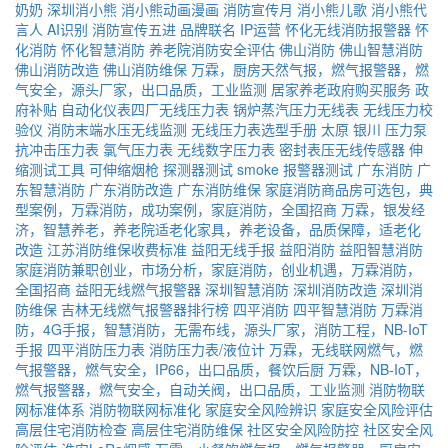
奶奶
深圳消小熊
消小熊动画漫画
消防宣传月
消小熊儿歌
消小熊代
言人
AI识别
消防宣传五进
品牌联名
IP运营
怀化无线消防报警器
怀
化消防
怀化智慧消防
养老院消防安全评估
佛山消防
佛山智慧消防
佛山消防改造
佛山消防维保
万霖，厨房天然气报，燃气报警器，燃
气安全，源头厂家，出口品质，工业监测
居家养老政府购买服务
政
府补贴
自动化仪表四厂无线压力表
锅炉蒸汽压力无线表
无线压力校
验仪
消防末端水压无线监测
无线压力表选型手册
太原
银川
压力泵
抗冲击压力表
氯气压力表
无线数字压力表
密封表压无线传感器
伸
缩测试工具
可伸缩烟枪
探测器测试
smoke
报警器测试
广东消防
广
东智慧消防
广东消防改造
广东消防维保
家庭消防商品房可选包，典
型案例，万霖消防，成功案例，家庭消防，全国招商
万霖，银发经
济，智慧养老，养老院适老化家具，养老设备，品质保障，适老化
改造
江苏消防维保收费标准
益阳无线手报
益阳消防
益阳智慧消防
家庭消防兼职创业，市场分析，家庭消防，创业机遇，万霖消防，
全国招商
益阳无线燃气报警器
深圳智慧消防
深圳消防改造
深圳消
防维保
吉林无线燃气报警器排行榜
四平消防
四平智慧消防
万霖消
防，4G手报，智慧消防，无需布线，源头厂家，消防工程，NB-IoT
手报
四平消防压力表
消防压力表/液位计
万霖，无线联网燃气，燃
气报警器，燃气安全，IP66，出口品质，餐饮后厨
万霖，NB-IoT，
燃气报警器，燃气安全，自动关阀，出口品质，工业监测
消防物联
网标准体系
消防物联网标准化
家庭安全风险辨识
家庭安全风险评估
高层住宅消防检查
高层住宅消防维保
社区安全风险防控
社区安全风