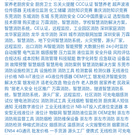
家养老厨房安全
厨房卫士
忘关火提醒
CCC认证
智慧养老
超声波液
位传感器
无线液位监测
化工储罐
消防知识竞赛
重庆消防知识竞赛
东莞消防
东城消防
东城
东莞消防安全
CQC中国质量认证
选型指南
技术原理
购买建议
万霖消防，智慧消防，学校智慧消防解决方案，
智慧消防系统，CE认证，远程监控，工业园区消防
深圳家庭消防
龙华家庭消防
龙华
龙华消防
深圳
城市消防联网加盟
深圳安装
万霖
消防，智慧消防，地下空间智慧消防系统，火灾预警，源头厂家，
远程监控，出口消防
AI智能消防
智能预警
大数据分析
24小时监控
自动报警
电气监测
烟感报警
压力监测
液位监测
安全升级
风险评估
合规达标
成本控制
高效管理
科技赋能
数字化转型
应急联动
设备监
测
故障预警
智慧烟感
智慧用电
消防案例
智慧消防解决方案
东莞市
消防设施检测工具
设施检测
消防工具
检测套装
检测仪器
无线液位
计价格
NB-IoT液位计
4G液位传感器
OEM代工
银发经济智能安防
解决方案
银发经济
适老化改造
物业合作
老人跌倒
居家养老
民政采
购
*居老人安全
社区推广
万霖消防，智慧消防，隧道智慧消防系
统，智慧消防系统，源头厂家，远程监控，社区消防
可充电烟感测
试仪
锂电池测试仪
消防测试工具
无线烟枪
智能检测
厨房离人短信
通知
无线数字液位计
工业无线液位计
NB-IoT投入式液位变送器
本
安型无线液位计
液位计
物联网
智慧消防液位监测
OEM定制
崇左市
消防局监督工具
消防烟枪
消防维保设备
崇左市
崇左市消防
崇左市
消防检测
伸缩式测试仪
烟感测试
温感测试
火灾报警检测
烟雾测试
EN54
4G通讯
批发价格
一手货源
源头工厂
便携式
无线检测
可充电