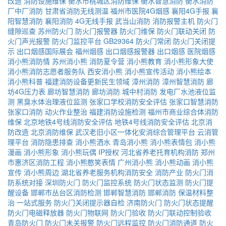
改造
消防设施维保
衡水市桃城区消防维保
衡水智慧消防
衡水消防
厂中厂消防
甘肃省消防无线测温
福州市医院4G烟感
襄阳4G手报
襄
阳智慧消防
襄阳消防
4G无线手报
武当山消防
消防报警主机
防火门
缝隙巡查
苏州防火门
防火门报警器
防火门维保
防火门联动关闭
防
火门声光报警
防火门监控平台
GB29364
防火门常闭
防火门关闭提
示
出口烟感国际展会
福州烟感
出口烟感报警器
出口烟感
医院烟感
消小熊消防情
苏州消小熊
消防夏令营
消小熊教育
消小熊形象大使
消小熊消防志愿者服务队
西安消小熊
消小熊宣传活动
消小熊绘本
消小熊科普
福建消防设备更新民生领域
漳州消防
漳州智慧消防
廊
坊4G压力表
廊坊智慧消防
廊坊消防
城中村消防
发电厂水池液位监
测
黑臭水体治理液位监测
张家口学校消防安全评估
张家口智慧消防
张家口消防
动火作业整治
福建消防设施检测
福州市商业综合体消防
维保
北京地铁4号线消防安全评估
地铁4号线消防安全评估
北京消
防改造
北京消防维保
武汉老旧小区一体化安消综合管理平台
云消管
理平台
消防隐患排查
消小熊洒水
青岛消小熊
消小熊表情包
消小熊
漫画
消小熊形象
消小熊玩偶
IP授权
河北省养老托育机构消防
郑州
市惠济区消防工程
消小熊憨笑表情
广州消小熊
消小熊动画
消小熊
宣传
消小熊周边
湖北省养老服务机构消防安全
消防产业
防火门消
防系统对接
深圳防火门
防火门监控系统
防火门状态监测
防火门提
醒设备
邯郸市丛台区消防检测
邯郸智慧消防
邯郸消防
保温材料整
治
一站式服务
防火门关闭提示器自检
济南防火门
防火门状态提醒
防火门电磁释放器
防火门物联网
防火门验收
防火门联动控制验收
青岛防火门
防火门未关报警
防火门远程监控
防火门消防通道
防火