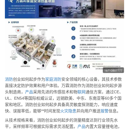
消防
创业如何起步作为
家庭
消防
安全领域的核心设备，其技术参数
直接决定防护效果和用户体验。万霖消防作为消防创业如何起步源
头制造商，
产品
采用先进的传感技术和物
联网
通信方案，通过CE、
UL、EN54等国际权威认证，远销欧美、中东、东南亚等60多个国
家和地区。消防创业如何起步具备高灵敏度探测能力，响应速度
快、误报率低，能够**时间发现
火灾
隐患
并向用户推送
报警
信息。
从技术规格来看，消防创业如何起步的测量精度达到行业领先水
平，采样频率可根据实际需求灵活配置。
产品
内置大容量锂电池，