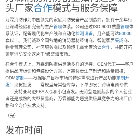
头厂家
合作
模式与服务保障
万霖消防作为中国领先的家庭消防安全产品制造商，拥有十余年行
业深耕经验和完善的生产
管理
体系。公司通过ISO 9001质量
管理
体
系认证，配备现代化生产线和自动化
检测设备
，月产能可达
5000
0
套以上。我们诚邀全国各地的消防器材经销商、智能家居
集成
商、
物业管理公司、社区服务商以及跨境电商卖家洽谈
合作
，共同开拓
家庭消防安全这片千*级蓝海市场。
在合作模式上，万霖消防提供灵活多样的选择：OEM代工——客户
提供品牌标识和包装设计方案，万霖负责生产制造和质量把控；
ODM
定制
——根据客户目标市场的特殊需求进行产品功能
定制
开
发
；现货批发——常规型号常备库存，下单即发；跨境电商专供
——支持亚马逊FBA入仓和小包直发。无论您是刚起步的个人创业
者还是成熟的大型贸易商，万霖都能为您提供极具竞争力的出厂价
格和全方位技术支持。
（完）
发布时间