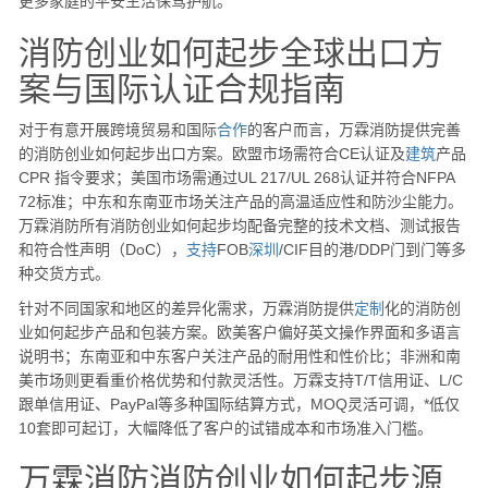
更多家庭的平安生活保驾护航。
消防创业如何起步全球出口方
案与国际认证合规指南
对于有意开展跨境贸易和国际
合作
的客户而言，万霖消防提供完善
的消防创业如何起步出口方案。欧盟市场需符合CE认证及
建筑
产品
CPR 指令要求；美国市场需通过UL 217/UL 268认证并符合NFPA
72标准；中东和东南亚市场关注产品的高温适应性和防沙尘能力。
万霖消防所有消防创业如何起步均配备完整的技术文档、测试报告
和符合性声明（DoC），
支持
FOB
深圳
/CIF目的港/DDP门到门等多
种交货方式。
针对不同国家和地区的差异化需求，万霖消防提供
定制
化的消防创
业如何起步产品和包装方案。欧美客户偏好英文操作界面和多语言
说明书；东南亚和中东客户关注产品的耐用性和性价比；非洲和南
美市场则更看重价格优势和付款灵活性。万霖支持T/T信用证、L/C
跟单信用证、PayPal等多种国际结算方式，MOQ灵活可调，*低仅
10套即可起订，大幅降低了客户的试错成本和市场准入门槛。
万霖消防消防创业如何起步源