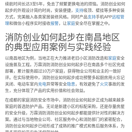
续航时间长达3至5年，免去了频繁更换电池的烦恼。消防创业如何
起步的外观设计简约时尚，安装便捷，
支持
吸顶、壁挂等多种安装
方式，完美融入各类家居装修风格。同时产品
支持
手机APP
远程
管
理
和微信小程序实时接收
报警
，让
家庭
安全尽在掌握之中。
消防创业如何起步在南昌地区
的典型应用案例与实践经验
以南昌地区为例，当地正在大力推进老旧小区消防改造和
家庭
安全
设施普及工程。万霖消防消防创业如何起步已在南昌多个社区完成
部署，累计服务超过10万户家庭，获得物业公司和业主的一致好
评。在实际使用中，消防创业如何起步成功预警多起厨房用火忘记
关闭、电动车室内
充电
异常等安全
隐患
，有效避免了
火灾
事故的发
生，充分体现了产品的实用价值和社会效益。
在成都的家庭消防安全市场中，消防创业如何起步正成为越来越多
家庭的首选防护产品。无论是新建小区的标配采购，还是存量房屋
的安全升级，万霖消防消防创业如何起步都能提供针对性的解决方
案。通过与当地物业公司、社区服务中心和消防部门的紧密配合，
消防创业如何起步已经形成了成熟的推广模式和售后服务体系，为