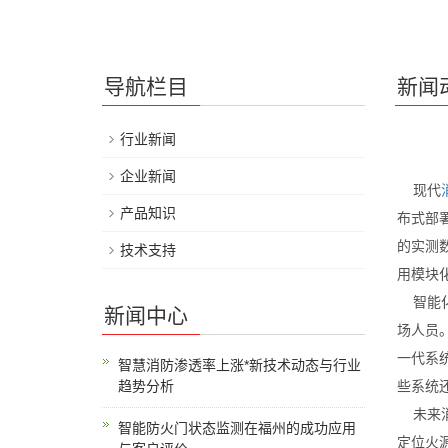
导航栏目
新闻
行业新闻
企业新闻
现代
产品知识
布式部
的实测
技术支持
用模块
智能化
新闻中心
场人员
一代系
智慧消防渗透率上涨*新技术动态与行业
趋势分析
些系统
未来消
智能防火门状态监测在福州的成功应用
定位火