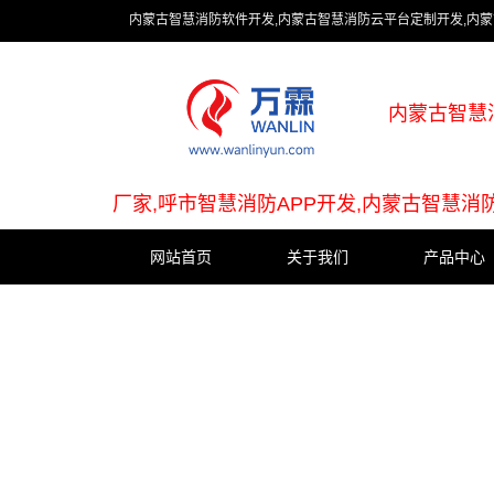
内蒙古智慧消防软件开发,内蒙古智慧消防云平台定制开发,内蒙
内蒙古智慧
厂家,呼市智慧消防APP开发,内蒙古智慧
网站首页
关于我们
产品中心