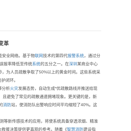
变革
能安全网络。基于物
联网
技术的第四代
报警
系统
，通过分
，误报率降低至传统
系统
的五分之一。在
深圳
某商业中心
秒，为人员疏散争取了50%以上的黄金时间。这些系统采
防护闭环。
够分析
火灾
发展态势，自动生成*优疏散路线并推送给现
离，且避免了常见的疏散通道拥堵现象。更关键的是，新
的
消防
站，使消防队出警响应时间平均缩短了40%。这
探测等新传感技术的应用，将使系统具备穿透浓烟、精准
为救援决策提供更直观的参考。随着《
智慧消防
建设指