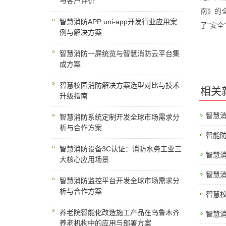
与客户评价
南》的
智慧消防APP uni-app开发行业应用案
了"安全
例与解决方案
智慧消防一屏统览与智慧消防云平台集
成方案
智慧校园消防解决方案选型对比与技术
相关
升级指南
智慧
智慧消防系统定制开发全球市场需求分
析与合作方案
智能
智慧消防设备3C认证：消防水务工业三
智慧消
大核心应用场景
智慧
智慧消防监控平台开发全球市场需求分
析与合作方案
智慧
养老院智能化改造施工产品在乌鲁木齐
智慧
养老机构中的应用与部署方案