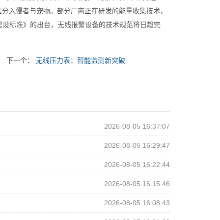
区分入侵者与宠物。部分厂商正在研发的能量收集技术，
建设标准》的出台，无线报警设备的技术规范将日趋完
。
下一个：
无线压力表：智能监测新突破
2026-08-05 16:37:07
2026-08-05 16:29:47
2026-08-05 16:22:44
2026-08-05 16:15:46
2026-08-05 16:08:43